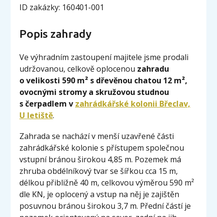
ID zakázky: 160401-001
Popis zahrady
Ve výhradním zastoupení majitele jsme prodali
udržovanou, celkově oplocenou
zahradu
o velikosti 590 m² s dřevěnou chatou 12 m²,
ovocnými stromy a skružovou studnou
s čerpadlem v
zahrádkářské kolonii Břeclav,
U letiště
.
Zahrada se nachází v menší uzavřené části
zahrádkářské kolonie s přístupem společnou
vstupní bránou širokou 4,85 m. Pozemek má
zhruba obdélníkový tvar se šířkou cca 15 m,
délkou přibližně 40 m, celkovou výměrou 590 m²
dle KN, je oplocený a vstup na něj je zajištěn
posuvnou bránou širokou 3,7 m. Přední částí je