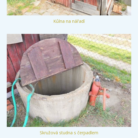
Kůlna na nářadí
Skružová studna s čerpadlem