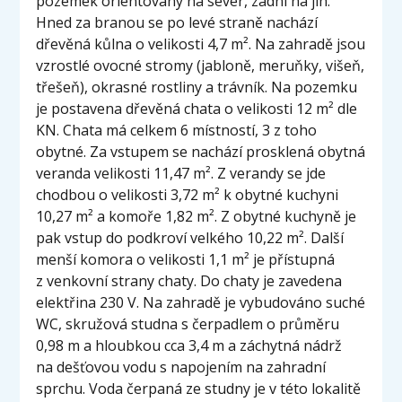
pozemek orientovaný na sever, zadní na jih.
Hned za branou se po levé straně nachází
dřevěná kůlna o velikosti 4,7 m². Na zahradě jsou
vzrostlé ovocné stromy (jabloně, meruňky, višeň,
třešeň), okrasné rostliny a trávník. Na pozemku
je postavena dřevěná chata o velikosti 12 m² dle
KN. Chata má celkem 6 místností, 3 z toho
obytné. Za vstupem se nachází prosklená obytná
veranda velikosti 11,47 m². Z verandy se jde
chodbou o velikosti 3,72 m² k obytné kuchyni
10,27 m² a komoře 1,82 m². Z obytné kuchyně je
pak vstup do podkroví velkého 10,22 m². Další
menší komora o velikosti 1,1 m² je přístupná
z venkovní strany chaty. Do chaty je zavedena
elektřina 230 V. Na zahradě je vybudováno suché
WC, skružová studna s čerpadlem o průměru
0,98 m a hloubkou cca 3,4 m a záchytná nádrž
na dešťovou vodu s napojením na zahradní
sprchu. Voda čerpaná ze studny je v této lokalitě