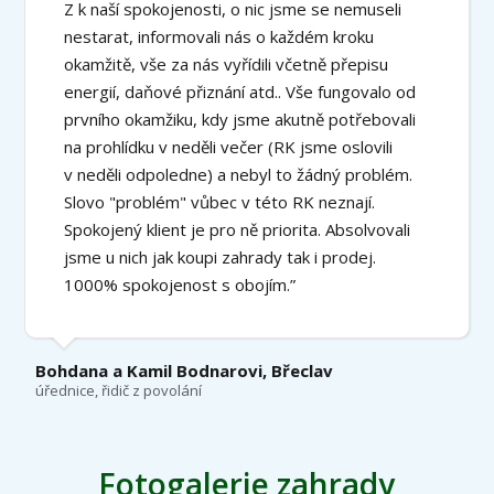
Z k naší spokojenosti, o nic jsme se nemuseli
nestarat, informovali nás o každém kroku
okamžitě, vše za nás vyřídili včetně přepisu
energií, daňové přiznání atd.. Vše fungovalo od
prvního okamžiku, kdy jsme akutně potřebovali
na prohlídku v neděli večer (RK jsme oslovili
v neděli odpoledne) a nebyl to žádný problém.
Slovo "problém" vůbec v této RK neznají.
Spokojený klient je pro ně priorita. Absolvovali
jsme u nich jak koupi zahrady tak i prodej.
1000% spokojenost s obojím.”
Bohdana a Kamil Bodnarovi, Břeclav
úřednice, řidič z povolání
Fotogalerie zahrady